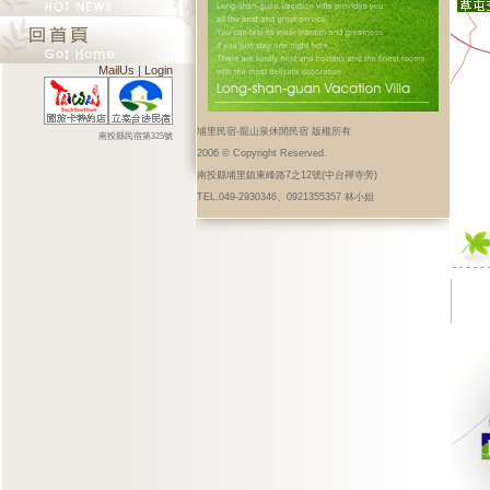
MailUs
|
Login
埔里民宿-龍山泉休閒民宿 版權所有
南投縣民宿第325號
2006 © Copyright Reserved.
南投縣埔里鎮東峰路7之12號(中台禪寺旁)
TEL.049-2930346、0921355357 林小姐