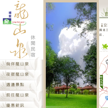
國道
莊。