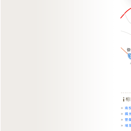
南
國
豐
埔